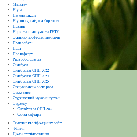
Магістру
Наука
Наукова школа
Науково-дослідна лабораторія
Новини
Нормативні документи ТНТУ
Освітньо-професійні програми
План роботи
Події
Про кафедру
Рада роботодавців
Силабуси
Силабуси за ОПП 2022
Силабуси за ОПП 2024
Силабуси за ОПП 2025
Спеціалізована вчена рада
Стажування
Студентський науковий гурток
Студенту
Силабуси за ОПП 2023
Склад кафедри
Тематика кваліфікаційних робіт
Філіали
Цікаві статті/посилання