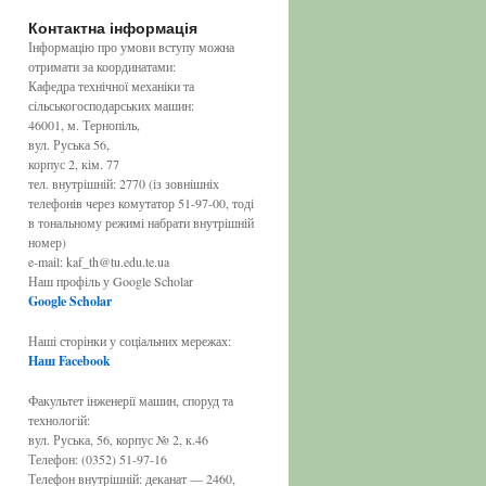
Контактна інформація
Інформацію про умови вступу можна
отримати за координатами:
Кафедра технічної механіки та
сільськогосподарських машин:
46001, м. Тернопіль,
вул. Руська 56,
корпус 2, кім. 77
тел. внутрішній: 2770 (із зовнішніх
телефонів через комутатор 51-97-00, тоді
в тональному режимі набрати внутрішній
номер)
e-mail: kaf_th@tu.edu.te.ua
Наш профіль у Google Scholar
Google
Scholar
Наші сторінки у соціальних мережах:
Наш
Facebook
Факультет інженерії машин, споруд та
технологій:
вул. Руська, 56, корпус № 2, к.46
Телефон: (0352) 51-97-16
Телефон внутрішній: деканат — 2460,