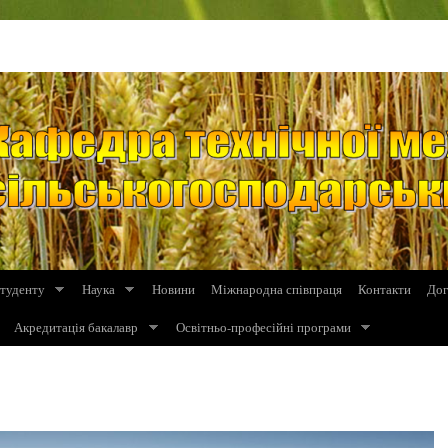
туденту
Наука
Новини
Міжнародна співпраця
Контакти
Дог
Акредитація бакалавр
Освітньо-професійні програми