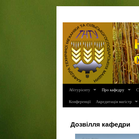
Абітурієнту
Про кафедру
С
Конференції
Акредитація магістр
Дозвілля кафедри