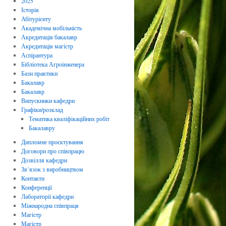
2025
Історія
Абітурієнту
Академічна мобільність
Акредитація бакалавр
Акредитація магістр
Аспірантура
Бібліотека Агроінженера
Бази практики
Бакалавр
Бакалавр
Випускники кафедри
Графіки/розклад
Тематика кваліфікаційних робіт
Бакалавру
Дипломне проєктування
Договори про співпрацю
Дозвілля кафедри
Зв’язок з виробництвом
Контакти
Конференції
Лабораторії кафедри
Міжнародна співпраця
Магістр
Магістр